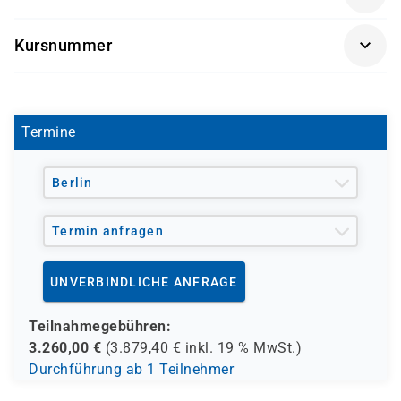
empfohlen.
und Hochverfügbarkeits-Lösungen mit Data Guard
Getränke und Snacks sind im Seminarpreis enthalten.
implementieren möchten.
Kursnummer
OR9104-04
Termine
Berlin
Termin anfragen
UNVERBINDLICHE ANFRAGE
Teilnahmegebühren:
3.260,00
€
(
3.879,40
€ inkl.
19 %
MwSt.)
Durchführung ab 1 Teilnehmer