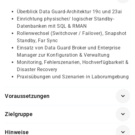
Überblick Data Guard-Architektur 19c und 23ai
Einrichtung physischer/ logischer Standby-
Datenbanken mit SQL & RMAN
Rollenwechsel (Switchover / Failover), Snapshot
Standby, Far Sync
Einsatz von Data Guard Broker und Enterprise
Manager zur Konfiguration & Verwaltung
Monitoring, Fehlerszenarien, Hochverfügbarkeit &
Disaster Recovery
Praxisübungen und Szenarien in Laborumgebung
Voraussetzungen
Erfahrungen in der Datenbankadministration mit
Zielgruppe
Oracle Versionen 11g/12c oder höher, grundlegende
Kenntnisse im Betriebssystem (z. B. Linux) sowie
Datenbankadministratoren und technische Berater, die
Grundkenntnisse in PL/SQL und Triggern sind
Hinweise
Oracle Datenbanken im Produktionsbetrieb absichern