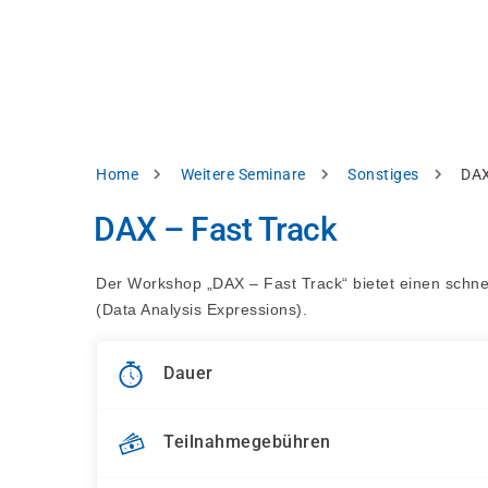
Direkt
alysieren,
zum
Inhalt
rbessern
d
levante
halte
zuzeigen.
Pfadnavigation
Home
Weitere Seminare
Sonstiges
DAX
Alles
DAX – Fast Track
akzeptieren
Einstellungen
Der Workshop „DAX – Fast Track“ bietet einen schne
(Data Analysis Expressions).
Ablehnen
Dauer
ressum
Datenschutzhinweis
Teilnahmegebühren