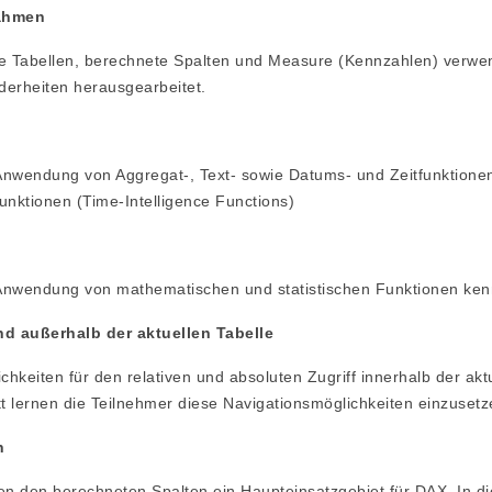
ahmen
e Tabellen, berechnete Spalten und Measure (Kennzahlen) verwe
derheiten herausgearbeitet.
 Anwendung von Aggregat-, Text- sowie Datums- und Zeitfunktione
nktionen (Time-Intelligence Functions)
e Anwendung von mathematischen und statistischen Funktionen ken
d außerhalb der aktuellen Tabelle
keiten für den relativen und absoluten Zugriff innerhalb der akt
tt lernen die Teilnehmer diese Navigationsmöglichkeiten einzusetz
n
en den berechneten Spalten ein Haupteinsatzgebiet für DAX. In d