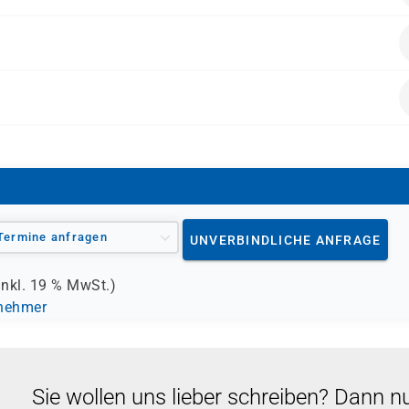
iness Analysten/-innen, Controller/-innen und BI-Spezialisten
ieg in die Formel- und Abfragesprache DAX erhalten möchte
alten.
Termine anfragen
UNVERBINDLICHE ANFRAGE
inkl.
19 %
MwSt.)
lnehmer
Sie wollen uns lieber schreiben? Dann n