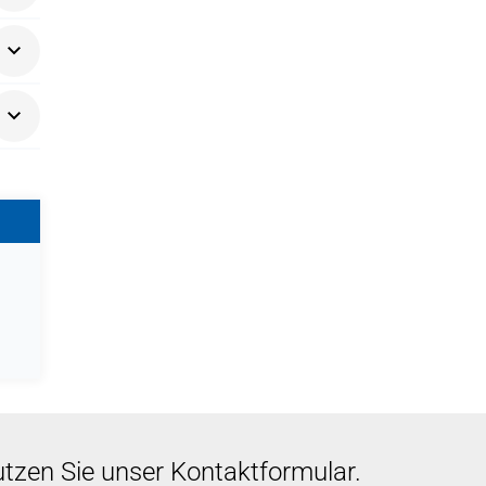
/-
n.
utzen Sie unser Kontaktformular.