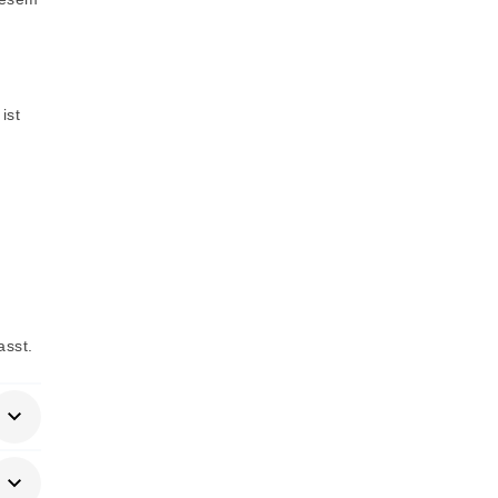
ist
sst.