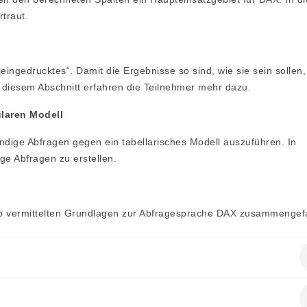
traut.
ingedrucktes“. Damit die Ergebnisse so sind, wie sie sein sollen, 
n diesem Abschnitt erfahren die Teilnehmer mehr dazu.
laren Modell
ändige Abfragen gegen ein tabellarisches Modell auszuführen. In
ge Abfragen zu erstellen.
p vermittelten Grundlagen zur Abfragesprache DAX zusammengefa
en folgende Vorkenntnisse mitbringen: