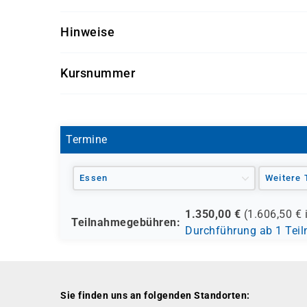
IT- und BI-Grundkenntnisse
Dieser Kurs richtet sich an Data Scientists, Bus
Sicherer Umgang mit Microsoft Excel
Hinweise
innen, die einen schnellen und kompakten Einst
Getränke und Snacks sind im Seminarpreis enth
Kursnummer
D 8092
Termine
Essen
Weitere 
1.350,00
€
(
1.606,50
€ 
Teilnahmegebühren:
Durchführung ab 1 Tei
Sie finden uns an folgenden Standorten: