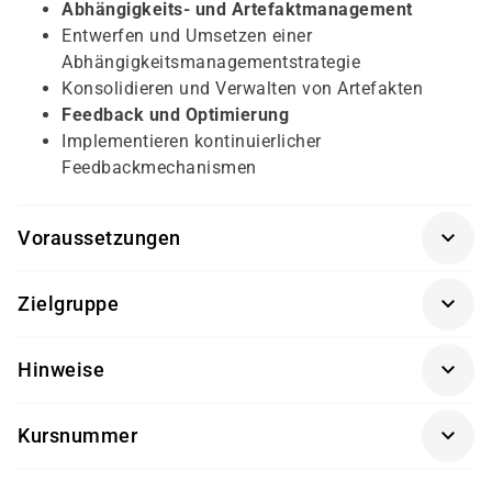
Abhängigkeits- und Artefaktmanagement
Entwerfen und Umsetzen einer
Abhängigkeitsmanagementstrategie
Konsolidieren und Verwalten von Artefakten
Feedback und Optimierung
Implementieren kontinuierlicher
Feedbackmechanismen
Voraussetzungen
Grundkenntnisse in Microsoft Azure
Zielgruppe
Erfahrung mit Softwareentwicklung oder IT-
Betrieb
IT-Professionals, die DevOps-Prozesse entwerfen
Hinweise
Grundlegendes Verständnis von DevOps-
und implementieren möchten
Konzepten und Versionsverwaltung
Entwicklerinnen und Entwickler
Der Kurs ist stark praxisorientiert und fokussiert
Kursnummer
Systemadministratoren und Cloud Engineers
auf DevOps-Szenarien im Azure-Umfeld.
Teilnehmende, die sich auf eine Microsoft-Azure-
DAM-AZ-DEVOPS
Kenntnisse in Git und CI/CD-Prozessen erleichtern