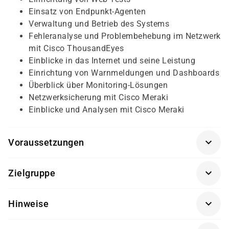
Einsatz von Endpunkt-Agenten
Verwaltung und Betrieb des Systems
Fehleranalyse und Problembehebung im Netzwerk
mit Cisco ThousandEyes
Einblicke in das Internet und seine Leistung
Einrichtung von Warnmeldungen und Dashboards
Überblick über Monitoring-Lösungen
Netzwerksicherung mit Cisco Meraki
Einblicke und Analysen mit Cisco Meraki
Voraussetzungen
Vor der Teilnahme an dieser Schulung sollten Sie über
Zielgruppe
folgende Kenntnisse und Fähigkeiten verfügen:
Die Schulung richtet sich an ein breites Spektrum von
Ein grundlegendes Verständnis der
Hinweise
Fachkräften, die in der IT- und Netzwerkbranche tätig
Netzwerktechnologien.
sind. Dazu gehören Netzwerk-Administratoren, die für
Grundkenntnisse zu Protokollen wie Internet
Getränke und Snacks sind im Seminarpreis enthalten.
die Verwaltung und Wartung von Netzwerken zuständig