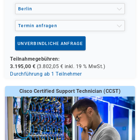
Enterprise-Netzwerke designen
Berlin
Termin anfragen
UNVERBINDLICHE ANFRAGE
Teilnahmegebühren:
3.195,00
€
(
3.802,05
€ inkl.
19 %
MwSt.)
Durchführung ab 1 Teilnehmer
Cisco Certified Support Technician (CCST)