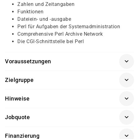
Zahlen und Zeitangaben
Funktionen
Dateiein- und -ausgabe
Perl für Aufgaben der Systemadministration
Comprehensive Perl Archive Network
Die CGI-Schnittstelle bei Perl
Voraussetzungen
Für diesen Kurs sollten die Kursteilnehmer/-innen
Zielgruppe
folgende Vorkenntnisse mitbringen:
Dieser Kurs richtet sich an Entwickler/-innen,
Programmierkenntnisse in anderen Sprachen sind
Hinweise
Systemadministratoren/-innen und Gestalter/-innen
hilfreich, aber keine Bedingung
von Websites.
Getränke und Snacks sind im Seminarpreis enthalten.
Jobquote
100%
Finanzierung