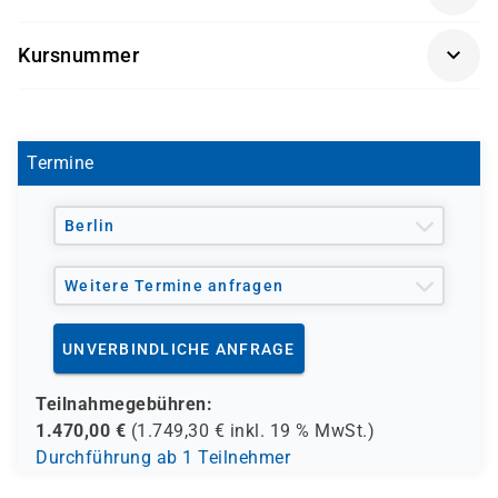
Förderung durch
Kursnummer
- den Europäischen Sozialfond ESF
L 1073
- den Berufsförderungsdienst der Bundeswehr (BFD)
- verschiedene Berufsgenossenschaften
- regionale Einrichtungen
Termine
und andere Träger möglich
Berlin
Weitere Termine anfragen
UNVERBINDLICHE ANFRAGE
Teilnahmegebühren:
1.470,00
€
(
1.749,30
€ inkl.
19 %
MwSt.)
Durchführung ab 1 Teilnehmer