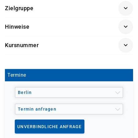
Grundkenntnisse in SQL und relationalen
Zielgruppe
Datenbanken
Erfahrung in der Nutzung von Power BI (z. B.
Datenanalysten und Dateningenieure
Hinweise
Reports/Dashboards)
BI-Professionals und Reporting-Spezialisten
Erste Berührungspunkte mit Azure sind von
Getränke und Snacks sind im Seminarpreis enthalten.
IT-Fachkräfte, die moderne Datenanalyselösungen
Vorteil, aber nicht zwingend notwendig
Kursnummer
mit Azure umsetzen möchten
DP-700
Termine
Berlin
Termin anfragen
UNVERBINDLICHE ANFRAGE