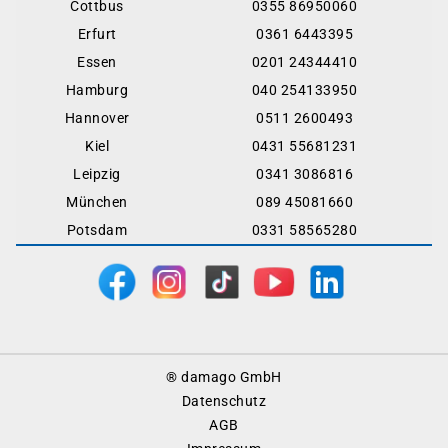
Cottbus
0355 86950060
Erfurt
0361 6443395
Essen
0201 24344410
Hamburg
040 254133950
Hannover
0511 2600493
Kiel
0431 55681231
Leipzig
0341 3086816
München
089 45081660
Potsdam
0331 58565280
Footer
® damago GmbH
Menu
Datenschutz
AGB