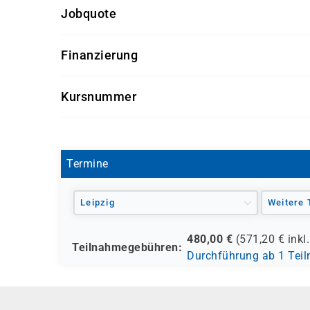
Jobquote
100%
Finanzierung
Förderung durch
Kursnummer
- den Europäischen Sozialfond ESF
L 1102
- den Berufsförderungsdienst der Bundeswehr (
- verschiedene Berufsgenossenschaften
- regionale Einrichtungen
Termine
und andere Träger möglich
Leipzig
Weitere 
480,00
€
(
571,20
€ inkl
Teilnahmegebühren:
Durchführung ab 1 Tei