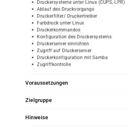
Druckersysteme unter Linux (CUPS, LPR)
Ablauf des Druckvorgangs
Druckerfilter/ Druckertreiber
Farbdruck unter Linux
Druckerkommandos
Konfiguration des Druckersystems
Druckerserver einrichten
Zugriff auf Druckerserver
Druckerkonfiguration mit Samba
Zugriffkontrolle
Voraussetzungen
Für diesen Kurs sollten die Kursteilnehmer/-inn
Zielgruppe
Vorkenntnisse im Bereich der Linux Syst
Dieser Kurs richtet sich an Administratoren/-in
Hinweise
entsprechenden Grundkenntnissen.
Getränke und Snacks sind im Seminarpreis enth