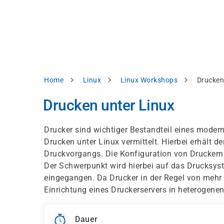
Direkt
alysieren,
zum
Inhalt
rbessern
d
levante
halte
zuzeigen.
Pfadnavigation
Home
Linux
Linux Workshops
Drucken
Alles
Drucken unter Linux
akzeptieren
Einstellungen
Drucker sind wichtiger Bestandteil eines moder
Drucken unter Linux vermittelt. Hierbei erhält 
Ablehnen
Druckvorgangs. Die Konfiguration von Druckern
Der Schwerpunkt wird hierbei auf das Drucksys
eingegangen. Da Drucker in der Regel von mehr 
ressum
Datenschutzhinweis
Einrichtung eines Druckerservers in heterogenen 
Dauer