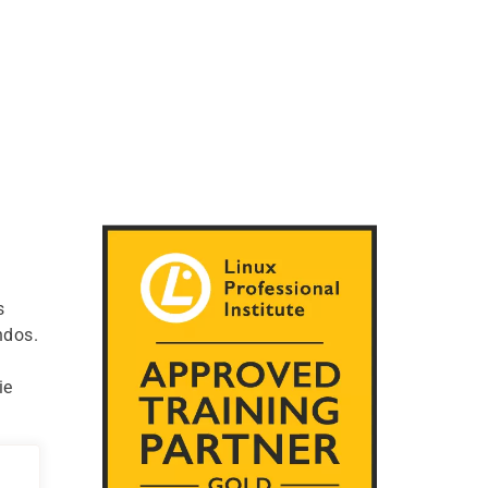
s
ndos.
ie