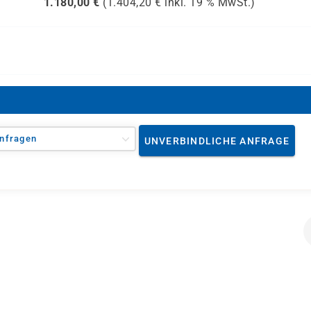
1.180,00
€
(
1.404,20
€ inkl.
19 %
MwSt.)
nfragen
UNVERBINDLICHE ANFRAGE