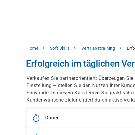
Direkt
alysieren,
zum
Inhalt
rbessern
d
levante
halte
zuzeigen.
Pfadnavigation
Home
Soft Skills
Vertriebstraining
Erfo
Alles
Erfolgreich im täglichen Ve
akzeptieren
Einstellungen
Verkaufen Sie partnerorientiert: Überzeugen Sie 
Einstellung – stellen Sie den Nutzen Ihrer Kund
Ablehnen
Einwände. In diesem Kurs lernen Sie praktisc
Kundenwünsche zielorientiert durch aktive Verk
ressum
Datenschutzhinweis
Dauer