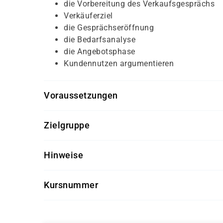
die Vorbereitung des Verkaufsgesprächs
Verkäuferziel
die Gesprächseröffnung
die Bedarfsanalyse
die Angebotsphase
Kundennutzen argumentieren
Voraussetzungen
Für diesen Kurs sollten die Kursteilnehmer/-inn
Zielgruppe
keine
Dieser Kurs richtet sich an Vertriebsmitarbeiter/
Hinweise
Getränke und Snacks sind im Seminarpreis enth
Kursnummer
SK 3566