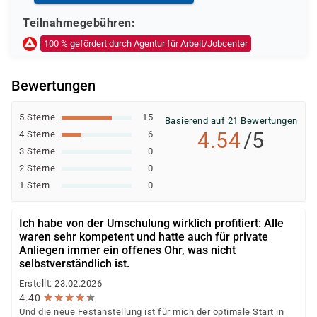
Weitere öffentliche oder private Kostenträger
Teilnahmegebühren:
Ob eine Förderung oder Kostenübernahme möglich ist,
100 % gefördert durch Agentur für Arbeit/Jobcenter
entscheidet der jeweilige Kostenträger nach einer
individuellen Prüfung Ihrer persönlichen
Bewertungen
Voraussetzungen und Förderfähigkeit.
5 Sterne
15
Basierend auf 21 Bewertungen
4.54
/5
4 Sterne
6
3 Sterne
0
2 Sterne
0
1 Stern
0
Ich habe von der Umschulung wirklich profitiert: Alle
waren sehr kompetent und hatte auch für private
Anliegen immer ein offenes Ohr, was nicht
selbstverständlich ist.
Erstellt: 23.02.2026
★
★
★
★
★
★
★
★
★
★
4.40
Und die neue Festanstellung ist für mich der optimale Start in