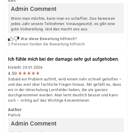
Alex
Admin Comment
Wenn man möchte, kann man es schaffen. Das beweisen
jedes Jahr unsere Teilnehmer. Vorausgesetzt, es gibt eine
gute Vorbereitung. Und das macht uns aus.
War diese Bewertung hilfreich?
2 Personen fanden die Bewertung hilfreich
Ich fühle mich bei der damago sehr gut aufgehoben.
Erstellt: 23.01.2026
★
★
★
★
★
★
★
★
★
★
4.50
Sobald ein Problem auftritt, wird einem sehr schnell geholfen –
und das weit über fachliche Fragen hinaus. Mir gefällt es, dass
wir in der Umschulung Lernfelder haben, die als ganzes
durchgenommen werden. Man lernt deutlich besser und kann
sich – richtig auf das Wichtige konzentrieren.
Author
Patrick
Admin Comment