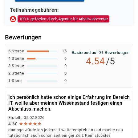
Weitere öffentliche oder private Kostenträger
Teilnahmegebühren:
Ob eine Förderung oder Kostenübernahme möglich ist,
100 % gefördert durch Agentur für Arbeit/Jobcenter
entscheidet der jeweilige Kostenträger nach einer
individuellen Prüfung Ihrer persönlichen
Bewertungen
Voraussetzungen und Förderfähigkeit.
5 Sterne
15
Basierend auf 21 Bewertungen
4.54
/5
4 Sterne
6
3 Sterne
0
2 Sterne
0
1 Stern
0
Ich persönlich hatte schon einige Erfahrung im Bereich
IT, wollte aber meinen Wissensstand festigen einen
Abschluss machen.
Erstellt: 05.02.2026
★
★
★
★
★
★
★
★
★
★
4.60
damago würde ich jederzeit weiterempfehlen und mache das
tatsächlich auch schon seit einiger Zeit. Kein stupides