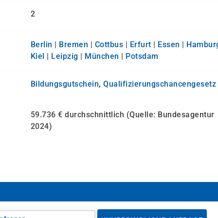
2
Berlin
|
Bremen
|
Cottbus
|
Erfurt
|
Essen
|
Hambur
Kiel
|
Leipzig
|
München
|
Potsdam
Bildungsgutschein
,
Qualifizierungs­chancen­gesetz
59.736 € durchschnittlich (Quelle: Bundesagentur
2024)