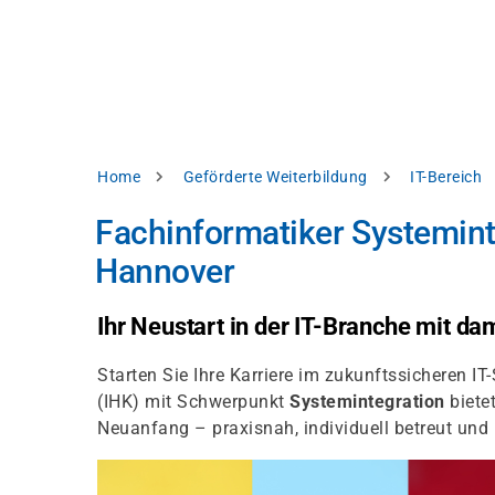
Direkt
alysieren,
zum
Inhalt
rbessern
d
levante
halte
zuzeigen.
Pfadnavigation
Home
Geförderte Weiterbildung
IT-Bereich
Alles
Fachinformatiker Systemint
akzeptieren
Hannover
Einstellungen
Ablehnen
Ihr Neustart in der IT-Branche mit d
Starten Sie Ihre Karriere im zukunftssicheren 
ressum
Datenschutzhinweis
(IHK) mit Schwerpunkt
Systemintegration
bietet
Neuanfang – praxisnah, individuell betreut un