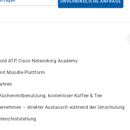
nfragen
UNVERBINDLICHE ANFRAGE
 Gold ATP, Cisco Networking Academy
 mit Moodle-Plattform
fahren
 Küchenmitbenutzung, kostenloser Kaffee & Tee
nternehmen – direkter Austausch während der Umschulung
etenzfeststellung