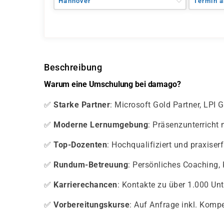
Hannover
Termin a
Beschreibung
Warum eine Umschulung bei damago?
✅
Starke Partner
: Microsoft Gold Partner, LPI
✅
Moderne Lernumgebung
: Präsenzunterricht
✅
Top-Dozenten
: Hochqualifiziert und praxiser
✅
Rundum-Betreuung
: Persönliches Coaching,
✅
Karrierechancen
: Kontakte zu über 1.000 U
✅
Vorbereitungskurse
: Auf Anfrage inkl. Komp