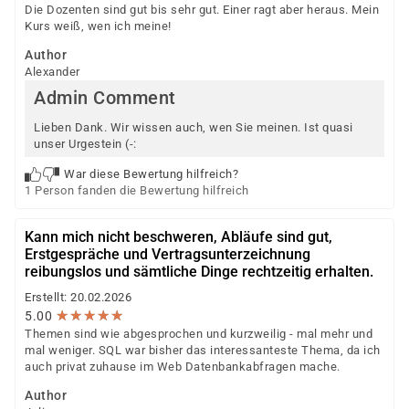
Die Dozenten sind gut bis sehr gut. Einer ragt aber heraus. Mein
Kurs weiß, wen ich meine!
Author
Alexander
Admin Comment
Lieben Dank. Wir wissen auch, wen Sie meinen. Ist quasi
unser Urgestein (-:
War diese Bewertung hilfreich?
1 Person fanden die Bewertung hilfreich
Kann mich nicht beschweren, Abläufe sind gut,
Erstgespräche und Vertragsunterzeichnung
reibungslos und sämtliche Dinge rechtzeitig erhalten.
Erstellt: 20.02.2026
★
★
★
★
★
★
★
★
★
★
5.00
Themen sind wie abgesprochen und kurzweilig - mal mehr und
mal weniger. SQL war bisher das interessanteste Thema, da ich
auch privat zuhause im Web Datenbankabfragen mache.
Author