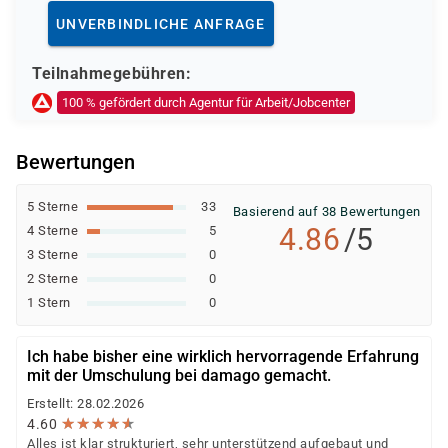
Deutsche Rentenversicherung
UNVERBINDLICHE ANFRAGE
Europäischer Sozialfonds (ESF)
Weitere öffentliche oder private Kostenträger
Teilnahmegebühren:
Ob eine Förderung oder Kostenübernahme möglich ist,
100 % gefördert durch Agentur für Arbeit/Jobcenter
entscheidet der jeweilige Kostenträger nach einer
individuellen Prüfung Ihrer persönlichen
Bewertungen
Voraussetzungen und Förderfähigkeit.
5 Sterne
33
Basierend auf 38 Bewertungen
4.86
/5
4 Sterne
5
3 Sterne
0
2 Sterne
0
1 Stern
0
Ich habe bisher eine wirklich hervorragende Erfahrung
mit der Umschulung bei damago gemacht.
Erstellt: 28.02.2026
★
★
★
★
★
★
★
★
★
★
4.60
Alles ist klar strukturiert, sehr unterstützend aufgebaut und