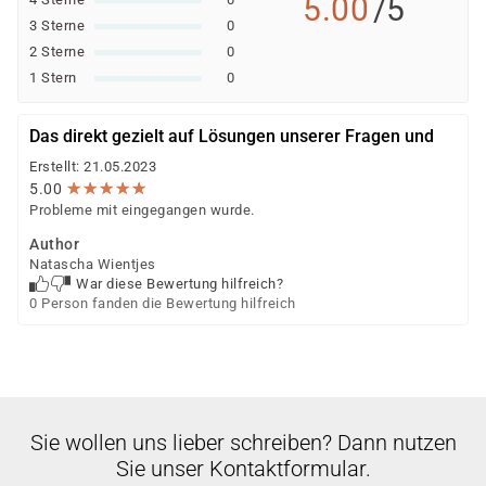
5.00
/5
3 Sterne
0
2 Sterne
0
1 Stern
0
Das direkt gezielt auf Lösungen unserer Fragen und
Erstellt: 21.05.2023
★
★
★
★
★
★
★
★
★
★
5.00
Probleme mit eingegangen wurde.
Author
Natascha Wientjes
War diese Bewertung hilfreich?
0 Person fanden die Bewertung hilfreich
Sie wollen uns lieber schreiben? Dann nutzen
Sie unser Kontaktformular.