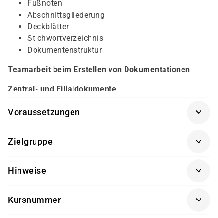
Fußnoten
Abschnittsgliederung
Deckblätter
Stichwortverzeichnis
Dokumentenstruktur
Teamarbeit beim Erstellen von Dokumentationen
Zentral- und Filialdokumente
Voraussetzungen
Für diesen Kurs sollten die Kursteilnehmer folgende
Zielgruppe
Vorkenntnisse mitbringen:
Dieser Kurs richtet sich an Anwender.
Word Basis
Hinweise
Software-Version nach Kundenwunsch
Kursnummer
Getränke und Snacks sind im Seminarpreis
S 1168