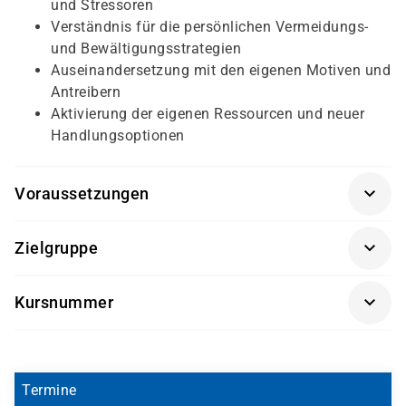
und Stressoren
Verständnis für die persönlichen Vermeidungs-
und Bewältigungsstrategien
Auseinandersetzung mit den eigenen Motiven und
Antreibern
Aktivierung der eigenen Ressourcen und neuer
Handlungsoptionen
Voraussetzungen
Für diesen Kurs sollten die Kursteilnehmer/-innen
Zielgruppe
folgende Vorkenntnisse mitbringen:
Dieser Kurs richtet sich an alle Mitarbeiter/-innen sowie
keine
Kursnummer
Fach- und Führungskräfte, die im Umgang mit
belastenden Situationen und Herausforderungen
SK 3571
gelassener reagieren möchten.
Termine