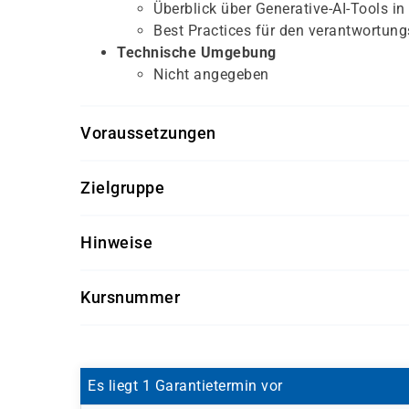
Überblick über Generative-AI-Tools i
Best Practices für den verantwortung
Technische Umgebung
Nicht angegeben
Voraussetzungen
Keine zwingenden Voraussetzungen
Zielgruppe
Hilfreich sind Grundkenntnisse in
Anwendu
Vorteilhaft ist eine gewisse Vertrautheit m
Personen, die Anwendungen in Google Cl
Hinweise
Entwickler, Systembetriebs-Fachleute und 
Führungskräfte und Entscheider, die das 
Der Kurs vermittelt Grundlagen und eignet 
Kursnummer
Der Schwerpunkt liegt auf Überblick, Einor
GCF-CI1
Weiterführende Kurse: nicht angegeben.
Es liegt 1 Garantietermin vor