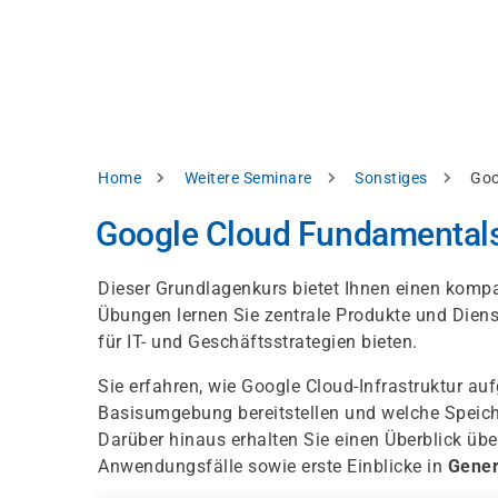
Direkt
alysieren,
zum
Inhalt
rbessern
d
levante
halte
zuzeigen.
Pfadnavigation
Home
Weitere Seminare
Sonstiges
Goo
Alles
Google Cloud Fundamentals:
akzeptieren
Einstellungen
Dieser Grundlagenkurs bietet Ihnen einen kompa
Übungen lernen Sie zentrale Produkte und Dien
Ablehnen
für IT- und Geschäftsstrategien bieten.
Sie erfahren, wie Google Cloud-Infrastruktur auf
ressum
Datenschutzhinweis
Basisumgebung bereitstellen und welche Speiche
Darüber hinaus erhalten Sie einen Überblick übe
Anwendungsfälle sowie erste Einblicke in
Gener