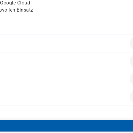
n Google Cloud
svollen Einsatz
ngsentwicklung
,
Systembetrieb
und
Linux
it
Datenanalyse
oder
Machine Learning
oud bereitstellen und Umgebungen aufbauen möchten
Lösungsarchitekten mit Einstieg in Google Cloud
Potenzial von Google Cloud für Geschäftsanforderungen bew
sich als Einstieg für technische Rollen sowie Entscheider.
dnung und ersten praktischen Schritten in Google Cloud.