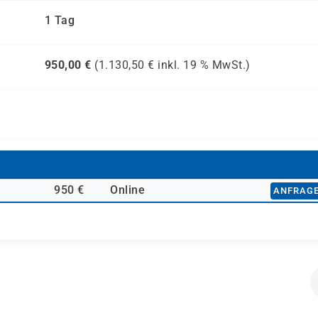
1 Tag
950,00
€
(
1.130,50
€ inkl.
19 %
MwSt.)
950 €
Online
ANFRAG