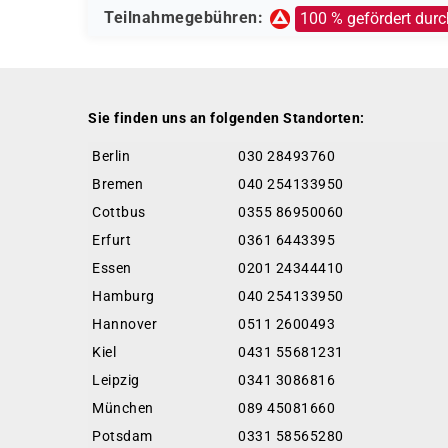
Teilnahmegebühren:
100 % gefördert durc
Sie finden uns an folgenden Standorten:
Berlin
030 28493760
Bremen
040 254133950
Cottbus
0355 86950060
Erfurt
0361 6443395
Essen
0201 24344410
Hamburg
040 254133950
Hannover
0511 2600493
Kiel
0431 55681231
Leipzig
0341 3086816
München
089 45081660
Potsdam
0331 58565280