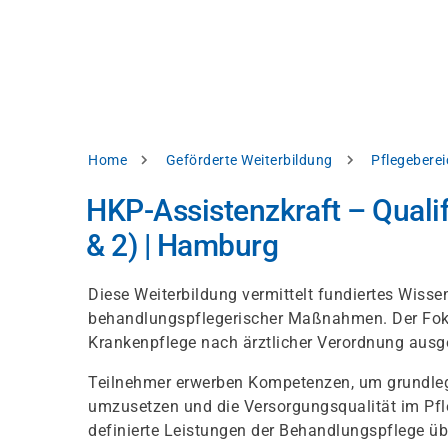
Direkt
alysieren,
zum
Inhalt
rbessern
d
levante
halte
zuzeigen.
Pfadnavigation
Home
Geförderte Weiterbildung
Pflegeberei
Alles
HKP-Assistenzkraft – Quali
akzeptieren
& 2) | Hamburg
Einstellungen
Ablehnen
Diese Weiterbildung vermittelt fundiertes Wiss
behandlungspflegerischer Maßnahmen. Der Fokus
Krankenpflege nach ärztlicher Verordnung ausg
ressum
Datenschutzhinweis
Teilnehmer erwerben Kompetenzen, um grundleg
umzusetzen und die Versorgungsqualität im Pfl
definierte Leistungen der Behandlungspflege 