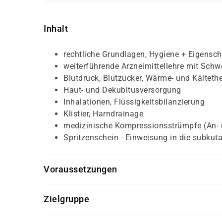
Inhalt
rechtliche Grundlagen, Hygiene + Eigensch
weiterführende Arzneimittellehre mit Sc
Blutdruck, Blutzucker, Wärme- und Kälteth
Haut- und Dekubitusversorgung
Inhalationen, Flüssigkeitsbilanzierung
Klistier, Harndrainage
medizinische Kompressionsstrümpfe (An- 
Spritzenschein - Einweisung in die subkuta
Voraussetzungen
Grundkenntnisse im Pflegebereich
Zielgruppe
Idealerweise erste Berufserfahrung in der 