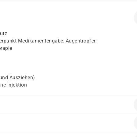
utz
hwerpunkt Medikamentengabe, Augentropfen
erapie
und Ausziehen)
ne Injektion
Pflege (z. B. mehrere Monate Tätigkeit)