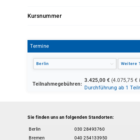
Unified Communications Manager
Prüfung: Pearson VUE Examen 350-801
Kursnummer
D 7525
Termine
Berlin
Weitere 
3.425,00
€
(
4.075,75
€ 
Teilnahmegebühren:
Durchführung ab 1 Tei
Sie finden uns an folgenden Standorten:
Berlin
030 28493760
Bremen
040 254133950