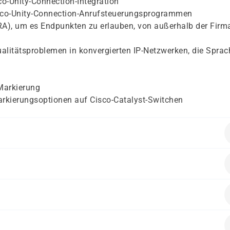
o-Unity-Connection-Integration
sco-Unity-Connection-Anrufsteuerungsprogrammen
), um es Endpunkten zu erlauben, von außerhalb der Firm
litätsproblemen in konvergierten IP-Netzwerken, die Sprach
Markierung
arkierungsoptionen auf Cisco-Catalyst-Switchen
en folgende Vorkenntnisse mitbringen:
r Computernetzwerke, einschließlich LANs, WANs, Switching
toren/-innen, Netzwerkingenieure/-innen und Systemingenieu
eiten möchten.
ittstellen, öffentlicher Telefonnetzwerke (PSTNs) und Voice
alten.
 Sprach- und Datennetze und die Bereitstellung von Cisco