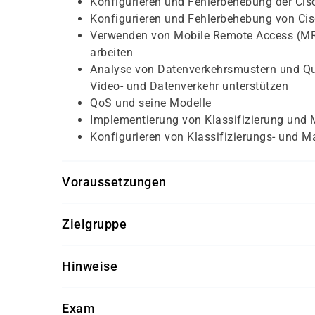
Konfigurieren und Fehlerbehebung der Cisc
Konfigurieren und Fehlerbehebung von Ci
Verwenden von Mobile Remote Access (MRA
arbeiten
Analyse von Datenverkehrsmustern und Qua
Video- und Datenverkehr unterstützen
QoS und seine Modelle
Implementierung von Klassifizierung und 
Konfigurieren von Klassifizierungs- und M
Voraussetzungen
Für diesen Kurs sollten die Kursteilnehmer/-inn
Zielgruppe
Kenntnisse über grundlegende Begriffe de
Dieser Kurs richtet sich an Netzwerkadministra
Routing
Hinweise
innen, die sich auf das Examen 350-801 vorber
Kenntnisse über Grundlagen digitaler Schn
IP (VoIP)
Getränke und Snacks sind im Seminarpreis enth
Grundlegende Kenntnisse über konvergierte
Exam