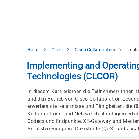
Direkt
alysieren,
zum
Inhalt
rbessern
d
levante
halte
zuzeigen.
Pfadnavigation
Home
Cisco
Cisco Collaboration
Imple
Alles
Implementing and Operating
akzeptieren
Technologies (CLCOR)
Einstellungen
Ablehnen
In diesem Kurs erlernen die Teilnehmer/-innen si
und den Betrieb von Cisco Collaboration-Lösung
erwerben die Kenntnisse und Fähigkeiten, die fü
ressum
Datenschutzhinweis
Kollaborations- und Netzwerktechnologien erforde
Codecs und Endpunkte, XE-Gateway und Medienr
Anrufsteuerung und Dienstgüte (QoS) und zusä