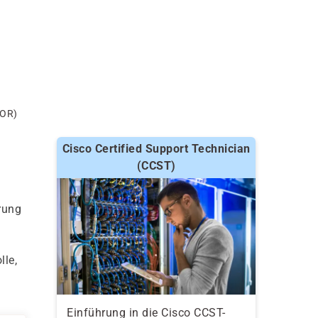
COR)
Cisco Certified Support Technician
(CCST)
erung
lle,
Einführung in die Cisco CCST-