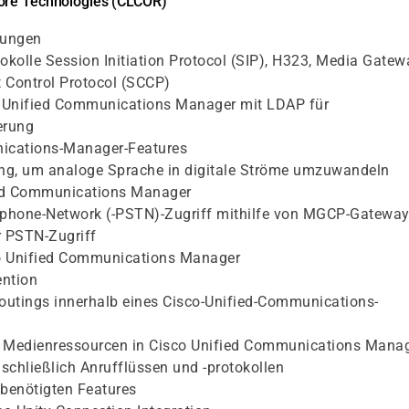
Core Technologies (CLCOR)
sungen
okolle Session Initiation Protocol (SIP), H323, Media Gatew
 Control Protocol (SCCP)
o Unified Communications Manager mit LDAP für
erung
ications-Manager-Features
g, um analoge Sprache in digitale Ströme umzuwandeln
ied Communications Manager
ephone-Network (-PSTN)-Zugriff mithilfe von MGCP-Gatewa
r PSTN-Zugriff
sco Unified Communications Manager
ntion
routings innerhalb eines Cisco-Unified-Communications-
 Medienressourcen in Cisco Unified Communications Mana
schließlich Anrufflüssen und -protokollen
benötigten Features