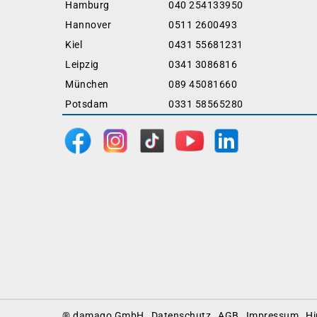
Hamburg
040 254133950
Hannover
0511 2600493
Kiel
0431 55681231
Leipzig
0341 3086816
München
089 45081660
Potsdam
0331 58565280
Footer
® damago GmbH
Datenschutz
AGB
Impressum
Hi