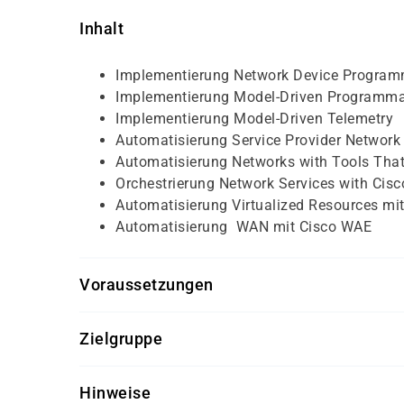
Inhalt
Implementierung Network Device Programm
Implementierung Model-Driven Programmab
Implementierung Model-Driven Telemetry
Automatisierung Service Provider Network 
Automatisierung Networks with Tools That
Orchestrierung Network Services with Cis
Automatisierung Virtualized Resources mit 
Automatisierung WAN mit Cisco WAE
Voraussetzungen
Für diesen Kurs sollten die Kursteilnehmer folg
Zielgruppe
CCNP-äquivalenter Wissensstand für Rout
Dieser Kurs richtet sich an Netzwerkadministra
Grundkenntnisse Cisco Internetworking Op
Hinweise
und NOC-Personal (Network Opartion Center), d
SP Operations Erfahrung mit Routing-, M