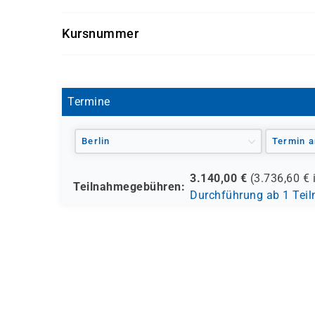
Grundkenntnisse in Netzwerkprogrammier
Getränke und Snacks sind im Seminarpreis enth
Kursnummer
CCNP-SPAUTO
Termine
Berlin
Termin a
3.140,00
€
(
3.736,60
€ 
Teilnahmegebühren:
Durchführung ab 1 Tei