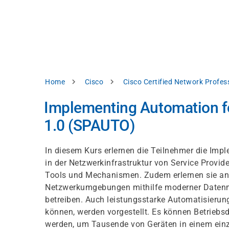
Direkt
alysieren,
zum
Inhalt
rbessern
d
levante
halte
zuzeigen.
Pfadnavigation
Home
Cisco
Cisco Certified Network Profe
Alles
Implementing Automation fo
akzeptieren
1.0 (SPAUTO)
Einstellungen
Ablehnen
In diesem Kurs erlernen die Teilnehmer die Im
in der Netzwerkinfrastruktur von Service Provid
Tools und Mechanismen. Zudem erlernen sie an
ressum
Datenschutzhinweis
Netzwerkumgebungen mithilfe moderner Datenmod
betreiben. Auch leistungsstarke Automatisieru
können, werden vorgestellt. Es können Betriebs
werden, um Tausende von Geräten in einem einz