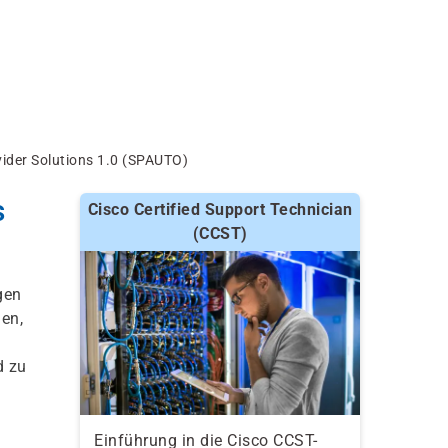
vider Solutions 1.0 (SPAUTO)
s
Cisco Certified Support Technician
(CCST)
gen
len,
d zu
Einführung in die Cisco CCST-