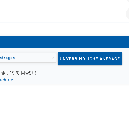
ung
alten.
nfragen
UNVERBINDLICHE ANFRAGE
inkl.
19 %
MwSt.)
lnehmer