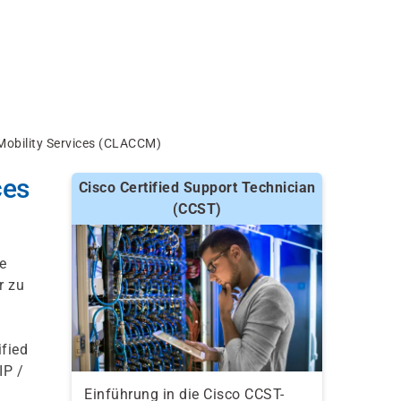
Mobility Services (CLACCM)
ces
Cisco Certified Support Technician
(CCST)
ie
r zu
ified
IP /
Einführung in die Cisco CCST-