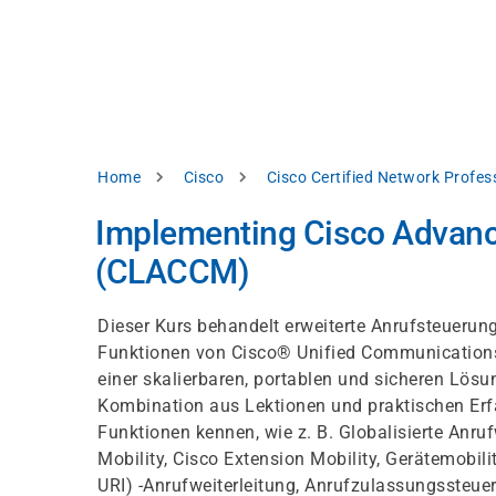
Direkt
alysieren,
zum
Inhalt
rbessern
d
levante
halte
zuzeigen.
Pfadnavigation
Home
Cisco
Cisco Certified Network Profe
Alles
Implementing Cisco Advance
akzeptieren
(CLACCM)
Einstellungen
Ablehnen
Dieser Kurs behandelt erweiterte Anrufsteuerungs
Funktionen von Cisco® Unified Communication
einer skalierbaren, portablen und sicheren Lös
ressum
Datenschutzhinweis
Kombination aus Lektionen und praktischen Erfa
Funktionen kennen, wie z. B. Globalisierte Anruf
Mobility, Cisco Extension Mobility, Gerätemobilitä
URI) -Anrufweiterleitung, Anrufzulassungssteu