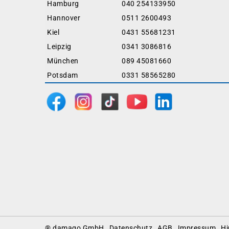
Hamburg
040 254133950
Hannover
0511 2600493
Kiel
0431 55681231
Leipzig
0341 3086816
München
089 45081660
Potsdam
0331 58565280
Footer
® damago GmbH
Datenschutz
AGB
Impressum
Hi