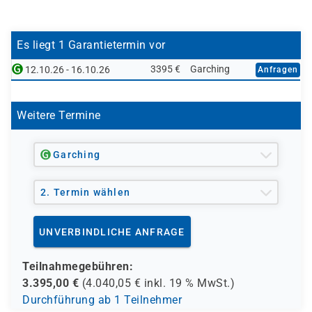
Implementieren und Betreiben von Cisco Enterprise
CCNP-ENARSI
Netzwerkgeräten
Network Core-Technologien (ENCOR) behandelt
Grundlagenkenntnisse Netzwerkautomatisierung
werden, erlernen möchten.
Es liegt 1 Garantietermin vor
3395 €
Garching
12.10.26 - 16.10.26
Anfragen
Weitere Termine
Garching
2. Termin wählen
UNVERBINDLICHE ANFRAGE
Teilnahmegebühren:
3.395,00
€
(
4.040,05
€ inkl.
19 %
MwSt.)
Durchführung ab 1 Teilnehmer