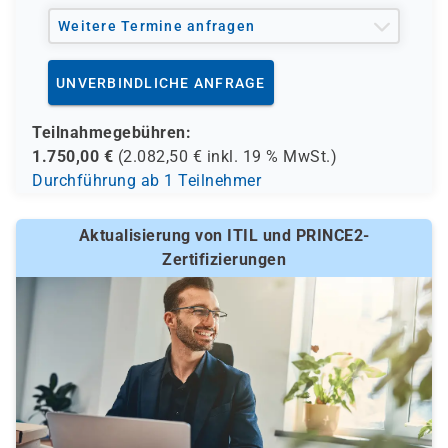
Teilnehmenden das „Prüfungs- und Unterlagen Bundle“
mit erworben werden. Enthalten sind ein Voucher,
Weitere Termine anfragen
Axelos Fachbuch, Handout zum Seminar und Online
Proctoring. Die Gebühren für die Prüfung und eine
UNVERBINDLICHE ANFRAGE
optionale Prüfungsversicherung sind nicht im hier
genannten Seminarpreis enthalten.
Teilnahmegebühren:
1.750,00
€
(
2.082,50
€ inkl.
19 %
MwSt.)
Durchführung ab 1 Teilnehmer
Aktualisierung von ITIL und PRINCE2-
Zertifizierungen