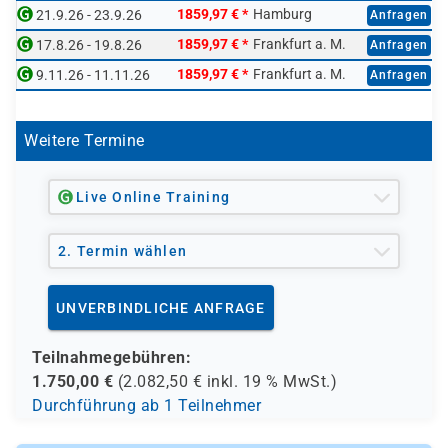
mit erworben werden. Enthalten sind ein Voucher,
1859,97 €
*
Hamburg
21.9.26 - 23.9.26
Anfragen
Axelos Fachbuch, Handout zum Seminar und Online
1859,97 €
*
Frankfurt a. M.
17.8.26 - 19.8.26
Anfragen
Proctoring. Die Gebühren für die Prüfung und eine
1859,97 €
*
Frankfurt a. M.
9.11.26 - 11.11.26
Anfragen
optionale Prüfungsversicherung sind nicht im hier
genannten Seminarpreis enthalten.
Weitere Termine
Live Online Training
2. Termin wählen
UNVERBINDLICHE ANFRAGE
Teilnahmegebühren:
1.750,00
€
(
2.082,50
€ inkl.
19 %
MwSt.)
Durchführung ab 1 Teilnehmer