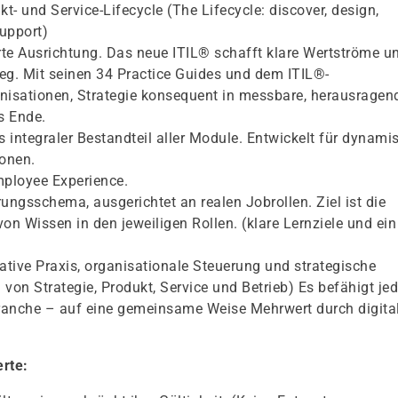
kt- und Service-Lifecycle (The Lifecycle: discover, design,
support)
erte Ausrichtung. Das neue ITIL® schafft klare Wertströme u
eg. Mit seinen 34 Practice Guides und dem ITIL®-
isationen, Strategie konsequent in messbare, herausragen
s Ende.
als integraler Bestandteil aller Module. Entwickelt für dynami
ionen.
ployee Experience.
rungsschema, ausgerichtet an realen Jobrollen. Ziel ist die
on Wissen in den jeweiligen Rollen. (klare Lernziele und ein
tive Praxis, organisationale Steuerung und strategische
on Strategie, Produkt, Service und Betrieb) Es befähigt je
ranche – auf eine gemeinsame Weise Mehrwert durch digita
erte: