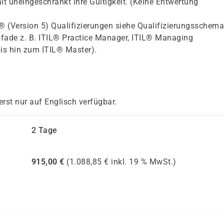
lt uneingeschränkt ihre Gültigkeit. (Keine Entwertung
IL® (Version 5) Qualifizierungen siehe Qualifizierungsschema
pfade z. B. ITIL® Practice Manager, ITIL® Managing
bis hin zum ITIL® Master).
erst nur auf Englisch verfügbar.
2 Tage
915,00
€
(
1.088,85
€ inkl.
19 %
MwSt.)