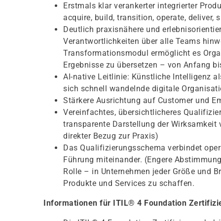
Erstmals klar verankerter integrierter Produ
acquire, build, transition, operate, deliver, 
Deutlich praxisnähere und erlebnisorienti
Verantwortlichkeiten über alle Teams hinw
Transformationsmodul ermöglicht es Organ
Ergebnisse zu übersetzen – von Anfang bi
AI-native Leitlinie: Künstliche Intelligenz 
sich schnell wandelnde digitale Organisat
Stärkere Ausrichtung auf Customer und Em
Vereinfachtes, übersichtlicheres Qualifizie
transparente Darstellung der Wirksamkeit v
direkter Bezug zur Praxis)
Das Qualifizierungsschema verbindet opera
Führung miteinander. (Engere Abstimmung v
Rolle – in Unternehmen jeder Größe und B
Produkte und Services zu schaffen.
Informationen für ITIL® 4 Foundation Zertifizi