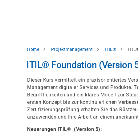
Direkt
alysieren,
zum
Inhalt
rbessern
d
levante
halte
zuzeigen.
Pfadnavigation
Home
Projektmanagement
ITIL®
ITIL
Alles
ITIL® Foundation (Version 
akzeptieren
Einstellungen
Dieser Kurs vermittelt ein praxisorientiertes Ve
Management digitaler Services und Produkte. T
Ablehnen
Begrifflichkeiten und ein klares Modell zur St
ersten Konzept bis zur kontinuierlichen Verbess
Zertifizierungsprüfung erhalten Sie das Rüstzeu
ressum
Datenschutzhinweis
anzuwenden und Ihre Arbeit an einem anerkann
Neuerungen ITIL® (Version 5):