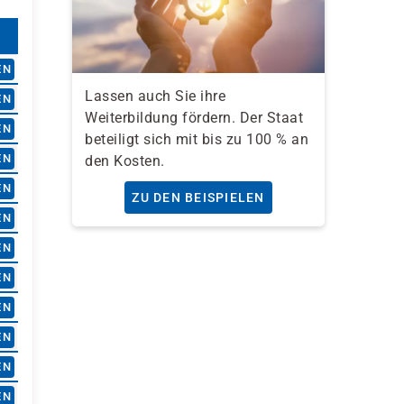
EN
Lassen auch Sie ihre
EN
Weiterbildung fördern. Der Staat
EN
beteiligt sich mit bis zu 100 % an
EN
den Kosten.
EN
ZU DEN BEISPIELEN
EN
EN
EN
EN
EN
EN
EN