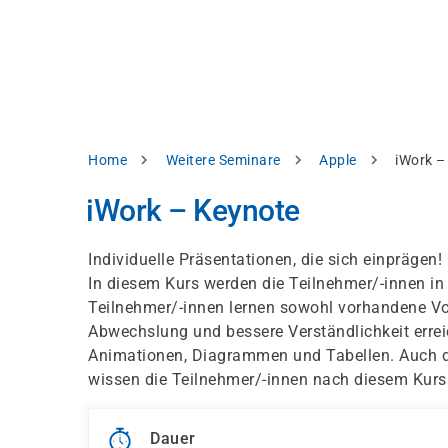
Direkt
alysieren,
zum
Inhalt
rbessern
d
levante
halte
zuzeigen.
Pfadnavigation
Home
Weitere Seminare
Apple
iWork –
Alles
iWork – Keynote
akzeptieren
Einstellungen
Individuelle Präsentationen, die sich einprägen!
In diesem Kurs werden die Teilnehmer/-innen in
Ablehnen
Teilnehmer/-innen lernen sowohl vorhandene Vor
Abwechslung und bessere Verständlichkeit errei
Animationen, Diagrammen und Tabellen. Auch de
ressum
Datenschutzhinweis
wissen die Teilnehmer/-innen nach diesem Kurs
Dauer