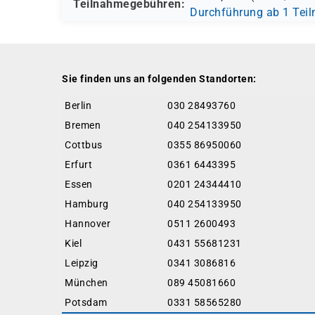
Teilnahmegebühren:
Durchführung ab 1 Tei
Sie finden uns an folgenden Standorten:
Berlin
030 28493760
Bremen
040 254133950
Cottbus
0355 86950060
Erfurt
0361 6443395
Essen
0201 24344410
Hamburg
040 254133950
Hannover
0511 2600493
Kiel
0431 55681231
Leipzig
0341 3086816
München
089 45081660
Potsdam
0331 58565280