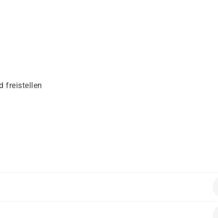
 freistellen
en folgende Vorkenntnisse mitbringen: