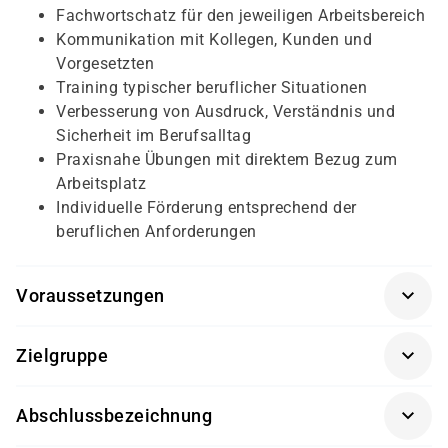
Fachwortschatz für den jeweiligen Arbeitsbereich
Kommunikation mit Kollegen, Kunden und
Vorgesetzten
Training typischer beruflicher Situationen
Verbesserung von Ausdruck, Verständnis und
Sicherheit im Berufsalltag
Praxisnahe Übungen mit direktem Bezug zum
Arbeitsplatz
Individuelle Förderung entsprechend der
beruflichen Anforderungen
Voraussetzungen
Voraussetzung für die Teilnahme ist eine gültige
Zielgruppe
Teilnahmeberechtigung für Berufssprachkurse. Diese
kann beispielsweise über das BAMF, das Jobcenter
Der Job-BSK richtet sich an Unternehmen, die ihre
oder die Agentur für Arbeit erfolgen. Je nach
Abschlussbezeichnung
Mitarbeiter sprachlich fördern und die Kommunikation
Kursniveau sind grundlegende Deutschkenntnisse
im Betrieb verbessern möchten. Das Angebot eignet