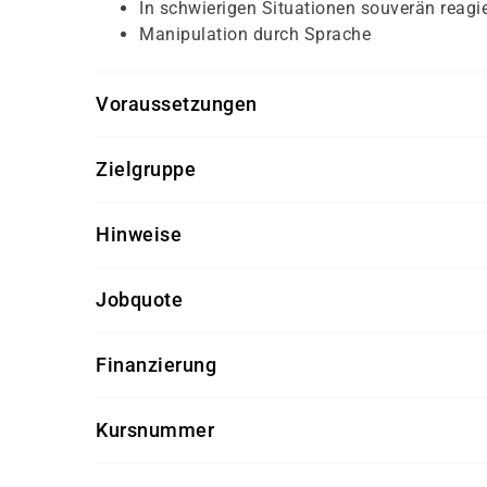
In schwierigen Situationen souverän reagi
Manipulation durch Sprache
Voraussetzungen
Für diesen Kurs sollten die Kursteilnehmer/-inn
Zielgruppe
keine
Dieser Kurs richtet sich an Mitarbeiter/-innen au
Hinweise
Getränke und Snacks sind im Seminarpreis enth
Jobquote
100%
Finanzierung
Förderung durch
Kursnummer
- den Europäischen Sozialfond ESF
SK 3538
- den Berufsförderungsdienst der Bundeswehr (