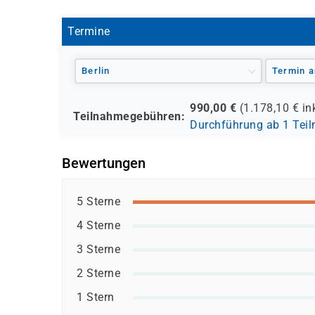
- verschiedene Berufsgenossenschaften
- regionale Einrichtungen
Termine
und andere Träger möglich
Berlin
Termin a
990,00
€
(
1.178,10
€ in
Teilnahmegebühren:
Durchführung ab 1 Tei
Bewertungen
5 Sterne
4 Sterne
3 Sterne
2 Sterne
1 Stern