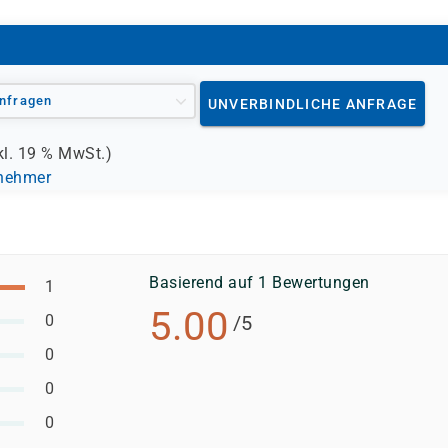
nfragen
UNVERBINDLICHE ANFRAGE
kl.
19 %
MwSt.)
lnehmer
Basierend auf 1 Bewertungen
1
5.00
0
/5
0
0
0