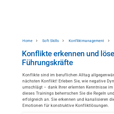
Direkt
alysieren,
zum
Inhalt
rbessern
d
levante
halte
zuzeigen.
Pfadnavigation
Home
Soft Skills
Konfliktmanagement
Alles
Konflikte erkennen und löse
akzeptieren
Führungskräfte
Einstellungen
Ablehnen
Konflikte sind im beruflichen Alltag allgegenwär
nächsten Konflikt! Erleben Sie, wie negative D
umschlägt – dank Ihrer erlernten Kenntnisse i
ressum
Datenschutzhinweis
dieses Trainings beherrschen Sie die Regeln u
erfolgreich an. Sie erkennen und kanalisieren d
Emotionen für konstruktive Konfliktlösungen.