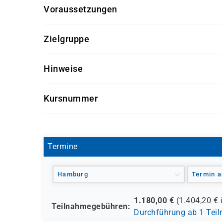
Voraussetzungen
Für diesen Kurs sollten die Kursteilnehmer/-inn
Zielgruppe
keine
Dieser Kurs richtet sich an Fach- und Führungsk
Hinweise
Getränke und Snacks sind im Seminarpreis enth
Kursnummer
SK 3539
Termine
Hamburg
Termin a
1.180,00
€
(
1.404,20
€ 
Teilnahmegebühren:
Durchführung ab 1 Tei