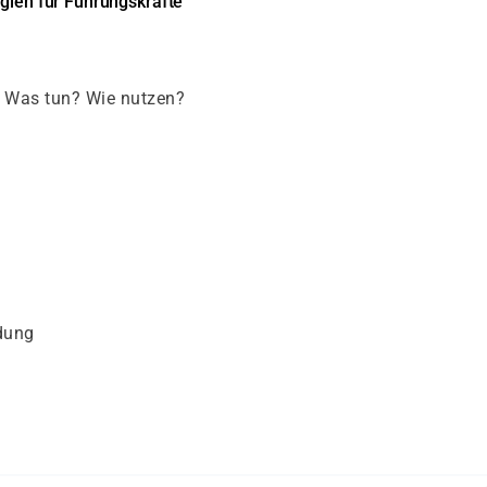
egien für Führungskräfte
– Was tun? Wie nutzen?
dung