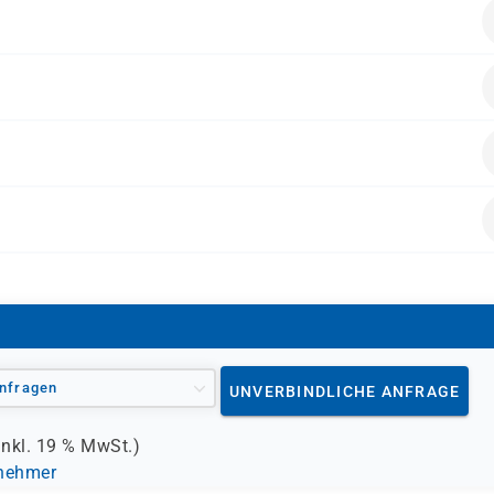
en folgende Vorkenntnisse mitbringen:
räfte.
alten.
nfragen
UNVERBINDLICHE ANFRAGE
inkl.
19 %
MwSt.)
lnehmer