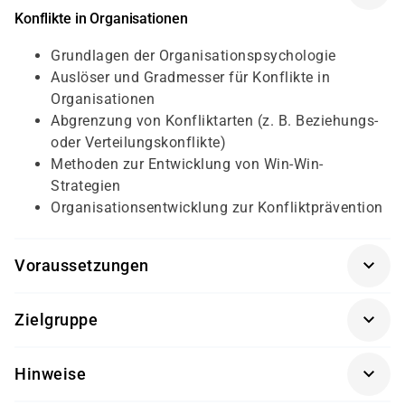
Konflikte in Organisationen
Grundlagen der Organisationspsychologie
Auslöser und Gradmesser für Konflikte in
Organisationen
Abgrenzung von Konfliktarten (z. B. Beziehungs-
oder Verteilungskonflikte)
Methoden zur Entwicklung von Win-Win-
Strategien
Organisationsentwicklung zur Konfliktprävention
Voraussetzungen
Für diesen Kurs sollten die Kursteilnehmer/-innen
Zielgruppe
folgende Vorkenntnisse mitbringen:
Dieser Kurs richtet sich an Führungskräfte.
keine
Hinweise