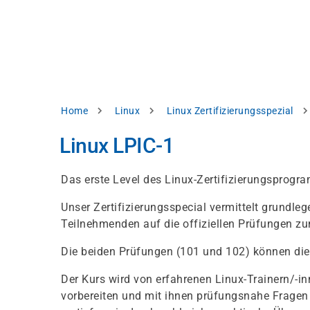
Direkt
alysieren,
zum
Inhalt
rbessern
d
levante
halte
zuzeigen.
Pfadnavigation
Home
Linux
Linux Zertifizierungsspezial
Alles
Linux LPIC-1
akzeptieren
Einstellungen
Das erste Level des Linux-Zertifizierungsprogr
Ablehnen
Unser Zertifizierungsspecial vermittelt grundle
Teilnehmenden auf die offiziellen Prüfungen zu
ressum
Datenschutzhinweis
Die beiden Prüfungen (101 und 102) können die
Der Kurs wird von erfahrenen Linux-Trainern/-in
vorbereiten und mit ihnen prüfungsnahe Fragen