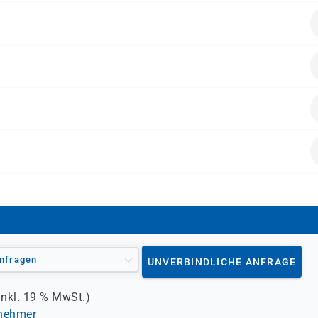
en folgende Vorkenntnisse mitbringen:
e
ie Linux installieren, administrieren, troubleshooten, optimie
serfahrung (Level-1) werden vorausgesetzt
enen Pearson VUE-Testcenter abgelegt werden)
Snacks sind im Seminarpreis enthalten
nfragen
UNVERBINDLICHE ANFRAGE
inkl.
19 %
MwSt.)
lnehmer