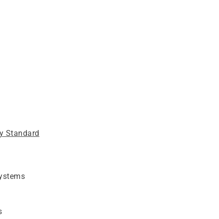
hy Standard
systems
s