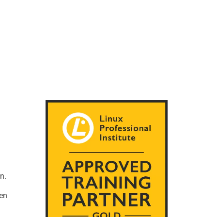
n.
gen