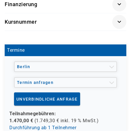
Finanzierung
Förderung durch
Kursnummer
- den Europäischen Sozialfond ESF
L 1054
- den Berufsförderungsdienst der Bundeswehr (BFD)
- verschiedene Berufsgenossenschaften
- regionale Einrichtungen
Termine
und andere Träger möglich
Berlin
Termin anfragen
UNVERBINDLICHE ANFRAGE
Teilnahmegebühren:
1.470,00
€
(
1.749,30
€ inkl.
19 %
MwSt.)
Durchführung ab 1 Teilnehmer