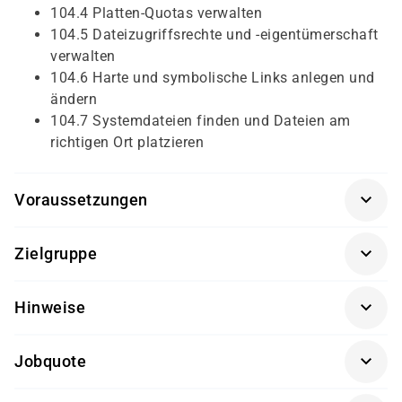
104.4 Platten-Quotas verwalten
104.5 Dateizugriffsrechte und -eigentümerschaft
verwalten
104.6 Harte und symbolische Links anlegen und
ändern
104.7 Systemdateien finden und Dateien am
richtigen Ort platzieren
Voraussetzungen
Für diesen Kurs sollten die Kursteilnehmer/-innen
Zielgruppe
folgende Vorkenntnisse mitbringen:
Dieser Kurs richtet sich an Linux-Administratoren/-
Besuch der Kurse des LPIC-1-Vorbereitungs-
Hinweise
innen, die eine LPIC-1-Zertifizierung anstreben.
Curriculums oder gleichwertige Linux-Kenntnisse
praktische Linux-Erfahrung seit mindestens 6 bis
Getränke und Snacks sind im Seminarpreis enthalten.
12 Monaten
Jobquote
100%