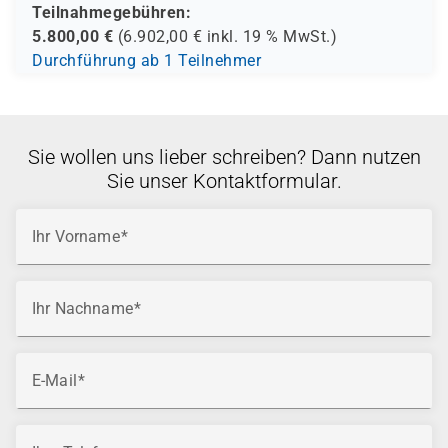
Teilnahmegebühren:
Security Master – wurde von Sicherheitsexpert*innen
5.800,00
€
(
6.902,00
€ inkl.
19 %
MwSt.)
wie Paula Januszkiewicz und Sami Laiho ausgebildet.
Durchführung ab 1 Teilnehmer
Andy arbeitet seit Ende der 90er als Trainer und
Consultant und hat weltweit Projekte im Enterprise-
Umfeld umgesetzt. Seine Zertifizierungen werden
jährlich erneuert, was höchste Aktualität und Qualität
Sie wollen uns lieber schreiben? Dann nutzen
garantiert.
Sie unser Kontaktformular.
Ihr Vorname
Ihr Nachname
E-Mail