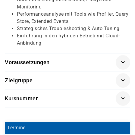
Monitoring
Performanceanalyse mit Tools wie Profiler, Query
Store, Extended Events
Strategisches Troubleshooting & Auto Tuning
Einführung in den hybriden Betrieb mit Cloud-
Anbindung
Voraussetzungen
Empfohlen werden Kenntnisse in administrativen
Zielgruppe
Aufgaben, relationalen Datenbanken sowie
Grundkenntnisse in TSQL.
Administratoren, die den Microsoft SQL Server 2022
Kursnummer
professionell betreiben möchten. Auch geeignet für
Entwickler, die auf dieser Plattform Anwendungen
MCSQL
entwickeln.
Termine