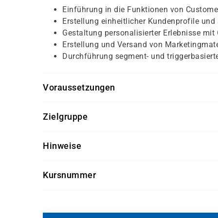
Einführung in die Funktionen von Custome
Erstellung einheitlicher Kundenprofile un
Gestaltung personalisierter Erlebnisse mi
Erstellung und Versand von Marketingmate
Durchführung segment- und triggerbasier
Voraussetzungen
Grundkenntnisse in Marketingprinzipien
Zielgruppe
Vertrautheit mit der Dynamics 365 Custom
Der Kurs richtet sich an IT- oder Marketingexpe
Dynamics 365 Customer Insights
Hinweise
in ihren Organisationen effektiv einsetzen könn
Grundlegende Erfahrung in der Konfigura
Getränke und Snacks sind im Seminarpreis enth
Kursnummer
MB-280T03