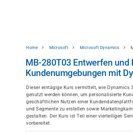
Direkt
alysieren,
zum
Inhalt
rbessern
d
levante
halte
zuzeigen.
Pfadnavigation
Home
Microsoft
Microsoft Dynamics
M
Alles
MB-280T03 Entwerfen und Be
akzeptieren
Kundenumgebungen mit Dyn
Einstellungen
Ablehnen
Dieser eintägige Kurs vermittelt, wie Dynamics
genutzt werden können, um personalisierte Kund
geschäftlichen Nutzen einer Kundendatenplattfo
ressum
Datenschutzhinweis
und Segmente zu erstellen sowie Marketingkamp
gestalten. Der Kurs ist Teil einer vierteiligen 
vorbereitet.