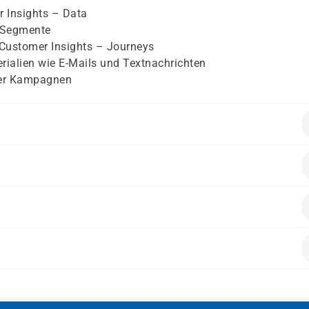
r Insights – Data
d Segmente
t Customer Insights – Journeys
rialien wie E-Mails und Textnachrichten
ter Kampagnen
er Experience-Suite, einschließlich Dynamics 365 Sales und
rten, die lernen möchten, wie sie Dynamics 365 Customer Ins
en.
tion modellgesteuerter Anwendungen
alten.