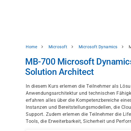
Direkt
alysieren,
zum
Inhalt
rbessern
d
levante
halte
zuzeigen.
Pfadnavigation
Home
Microsoft
Microsoft Dynamics
M
Alles
MB-700 Microsoft Dynamics
akzeptieren
Solution Architect
Einstellungen
Ablehnen
In diesem Kurs erlernen die Teilnehmer als Lös
Anwendungsarchitektur und technischen Fähigk
erfahren alles über die Kompetenzbereiche ein
ressum
Datenschutzhinweis
Instanzen und Bereitstellungsmodellen, die Cl
Support. Zudem erlernen die Teilnehmer die Li
Tools, die Erweiterbarkeit, Sicherheit und Per