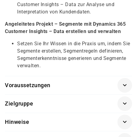
Customer Insights – Data zur Analyse und
Interpretation von Kundendaten.
Angeleitetes Projekt – Segmente mit Dynamics 365
Customer Insights – Data erstellen und verwalten
Setzen Sie Ihr Wissen in die Praxis um, indem Sie
Segmente erstellen, Segmentregeln definieren,
Segmenterkenntnisse generieren und Segmente
verwalten.
Voraussetzungen
Teilnehmende sollten mit den grundlegenden
Zielgruppe
Funktionen von Dynamics 365 Customer Insights –
Data und den Prinzipien der Datenmodellierung
vertraut sein. Es wird empfohlen, vorab einen
Datenanalysten
Hinweise
Datensatz zu importieren und ein einfaches
Fachtechnische Berater
Kundenprofil zu erstellen.
Getränke und Snacks sind im Seminarpreis enthalten.