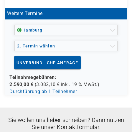
Endpunktadministratoren sollten sich mit Microsoft
365-Workloads auskennen und über umfassende
Weitere Termine
Kenntnisse und Erfahrungen in der Bereitstellung,
Konfiguration und Wartung von Windows 11 und höher
sowie Geräten mit anderen Betriebssystemen als
Hamburg
Windows verfügen. Bei dieser Rolle liegt der
Schwerpunkt auf Clouddiensten statt auf lokalen
2. Termin wählen
Verwaltungstechnologien.
UNVERBINDLICHE ANFRAGE
Teilnahmegebühren:
2.590,00
€
(
3.082,10
€ inkl.
19 %
MwSt.)
Durchführung ab 1 Teilnehmer
Sie wollen uns lieber schreiben? Dann nutzen
Sie unser Kontaktformular.