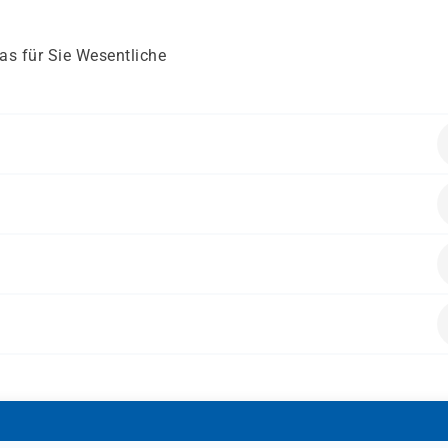
as für Sie Wesentliche
en folgende Vorkenntnisse mitbringen:
s allen Bereichen.
alten.