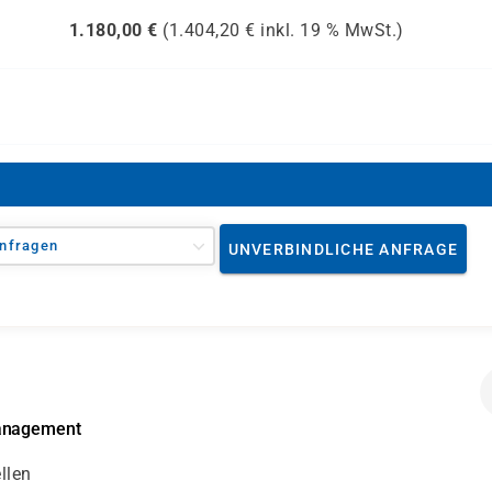
1.180,00
€
(
1.404,20
€ inkl.
19 %
MwSt.)
nfragen
UNVERBINDLICHE ANFRAGE
management
llen