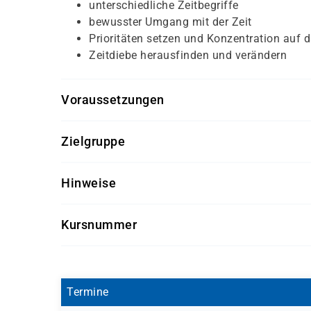
unterschiedliche Zeitbegriffe
bewusster Umgang mit der Zeit
Prioritäten setzen und Konzentration auf d
Zeitdiebe herausfinden und verändern
Voraussetzungen
Für diesen Kurs sollten die Kursteilnehmer/-inn
Zielgruppe
keine
Dieser Kurs richtet sich an Mitarbeiter/-innen au
Hinweise
Getränke und Snacks sind im Seminarpreis enth
Kursnummer
SK 3559
Termine