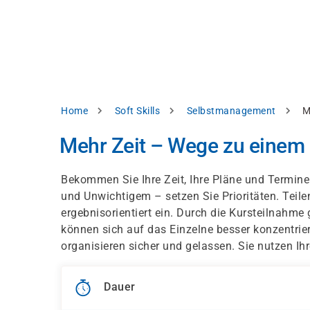
Direkt
alysieren,
zum
Inhalt
rbessern
d
levante
halte
zuzeigen.
Pfadnavigation
Home
Soft Skills
Selbstmanagement
M
Alles
Mehr Zeit – Wege zu einem
akzeptieren
Einstellungen
Bekommen Sie Ihre Zeit, Ihre Pläne und Termine
und Unwichtigem – setzen Sie Prioritäten. Teilen
Ablehnen
ergebnisorientiert ein. Durch die Kursteilnahme
können sich auf das Einzelne besser konzentriere
organisieren sicher und gelassen. Sie nutzen Ihr
ressum
Datenschutzhinweis
Dauer