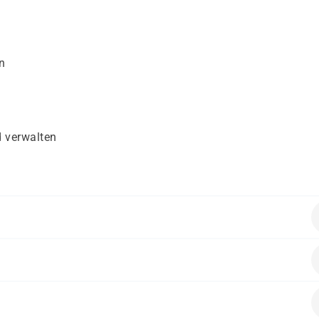
n
 verwalten
ende Vorkenntnisse mitbringen:
soft 365.