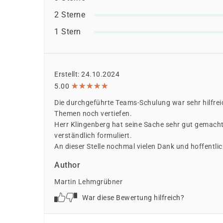
2 Sterne
1 Stern
Erstellt: 24.10.2024
★
★
★
★
★
★
★
★
★
★
5.00
Die durchgeführte Teams-Schulung war sehr hilfre
Themen noch vertiefen.
Herr Klingenberg hat seine Sache sehr gut gemacht
verständlich formuliert.
An dieser Stelle nochmal vielen Dank und hoffentli
Author
Martin Lehmgrübner
War diese Bewertung hilfreich?