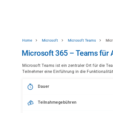
Direkt
alysieren,
zum
Inhalt
rbessern
d
levante
halte
zuzeigen.
Pfadnavigation
Home
Microsoft
Microsoft Teams
Micr
Alles
Microsoft 365 – Teams für
akzeptieren
Einstellungen
Microsoft Teams ist ein zentraler Ort für die Te
Teilnehmer eine Einführung in die Funktionalit
Ablehnen
Dauer
ressum
Datenschutzhinweis
Teilnahmegebühren