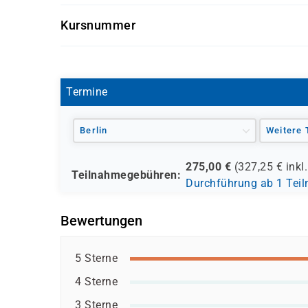
Getränke und Snacks sind im Seminarpreis enth
Kursnummer
S 1046
Termine
Berlin
Weitere 
275,00
€
(
327,25
€ inkl
Teilnahmegebühren:
Durchführung ab 1 Tei
Bewertungen
5 Sterne
4 Sterne
3 Sterne