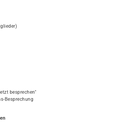
glieder)
etzt besprechen"
ms-Besprechung
len