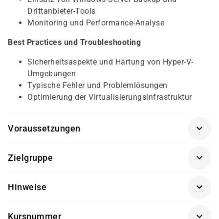
Drittanbieter-Tools
Monitoring und Performance-Analyse
Best Practices und Troubleshooting
Sicherheitsaspekte und Härtung von Hyper-V-
Umgebungen
Typische Fehler und Problemlösungen
Optimierung der Virtualisierungsinfrastruktur
Voraussetzungen
Für eine erfolgreiche Teilnahme am Kurs sollten die
Zielgruppe
Teilnehmer über folgende Vorkenntnisse verfügen:
Der Kurs richtet sich an IT-Administratoren,
Grundlegendes Verständnis von Windows Server
Hinweise
Systemingenieure und technische Fachkräfte, die in
2019/2022
Unternehmen oder Rechenzentren mit Microsoft-Server-
Erfahrung in der Administration von Windows-
Seminarunterlagen und Getränke sind im Seminarpreis
Technologien arbeiten. Besonders geeignet ist er für
Server-Umgebungen
Kursnummer
enthalten.