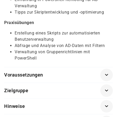
Verwaltung
Tipps zur Skriptentwicklung und -optimierung
Praxisübungen
Erstellung eines Skripts zur automatisierten
Benutzerverwaltung
Abfrage und Analyse von AD-Daten mit Filtern
Verwaltung von Gruppenrichtlinien mit
PowerShell
Voraussetzungen
Für diesen Kurs sollten die Kursteilnehmer folgende
Zielgruppe
Vorkenntnisse mitbringen:
Grundkenntnisse in Windows PowerShell
IT-Administratoren und Systemingenieure
Hinweise
Erste Erfahrungen mit Active Directory-Verwaltung
Netzwerkadministratoren und Support-Mitarbeiter
sind von Vorteil
Getränke und Snacks sind im Seminarpreis enthalten.
Fachkräfte, die für die Verwaltung von Active