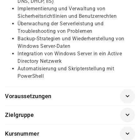
DNS, DHCP, IIS)
Implementierung und Verwaltung von
Sicherheitsrichtlinien und Benutzerrechten
Überwachung der Serverleistung und
Troubleshooting von Problemen
Backup-Strategien und Wiederherstellung von
Windows Server-Daten
Integration von Windows Server in ein Active
Directory Netzwerk
Automatisierung und Skripterstellung mit
PowerShell
Voraussetzungen
Grundkenntnisse in der IT-Systemadministration,
Zielgruppe
Netzwerktechnologien und Betriebssystemen sind von
Vorteil, aber nicht zwingend erforderlich.
Auszubildende im Bereich IT-Systemadministration,
Kursnummer
Netzwerktechnik und Fachinformatik, die ihre