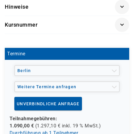
fortgeschrittene Kenntnisse in Excel
Hinweise
die ihr Wissen zertifizieren wollen.
Getränke und Snacks sind im Seminarpreis enthalten.
Kursnummer
MO-201
Termine
Berlin
Weitere Termine anfragen
UNVERBINDLICHE ANFRAGE
Teilnahmegebühren:
1.090,00
€
(
1.297,10
€ inkl.
19 %
MwSt.)
Durchführung ab 1 Teilnehmer