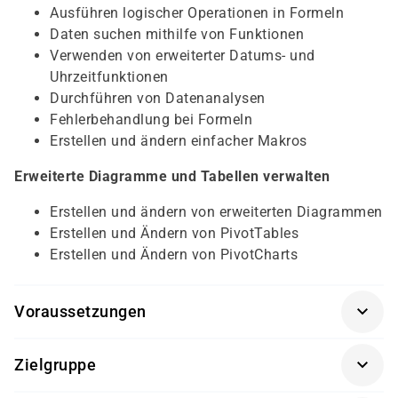
Ausführen logischer Operationen in Formeln
Daten suchen mithilfe von Funktionen
Verwenden von erweiterter Datums- und
Uhrzeitfunktionen
Durchführen von Datenanalysen
Fehlerbehandlung bei Formeln
Erstellen und ändern einfacher Makros
Erweiterte Diagramme und Tabellen verwalten
Erstellen und ändern von erweiterten Diagrammen
Erstellen und Ändern von PivotTables
Erstellen und Ändern von PivotCharts
Voraussetzungen
Für diesen Kurs sollten die Kursteilnehmer folgende
Zielgruppe
Vorkenntnisse mitbringen:
Dieser Kurs richtet sich an erfahrene Excel Anwender,