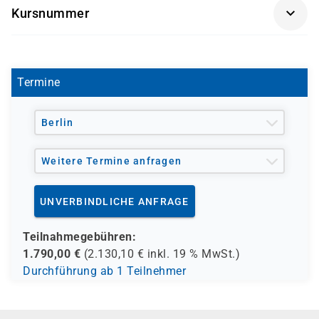
Funktionen und -Diagramme, sowie praktische
Kursnummer
Erfahrung mit relationalen Datenbanken
MOC 20779
Programmiererfahrung ist von großem Vorteil
Termine
Berlin
Weitere Termine anfragen
UNVERBINDLICHE ANFRAGE
Teilnahmegebühren:
1.790,00
€
(
2.130,10
€ inkl.
19 %
MwSt.)
Durchführung ab 1 Teilnehmer