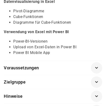
Datenvisualisierung in Excel
Pivot-Diagramme
Cube-Funktionen
Diagramme für Cube-Funktionen
Verwendung von Excel mit Power BI
Power-BI-Versionen
Upload von Excel-Daten in Power BI
Power BI Mobile App
Voraussetzungen
Für diesen Kurs sollten die Kursteilnehmer folgende
Zielgruppe
Vorkenntnisse mitbringen:
Dieser Kurs richtet sich an Datenbankadministratoren,
Grundkenntnisse des Microsoft-Windows-
Hinweise
Datenbankentwickler, Entwickler und IT-Professionals,
Betriebssystems und seiner Funktionalität
die für die Datenanalyse mit Excel zuständig sind.
Sehr gute Kenntnisse über Excel-Tabellen, -
Getränke und Snacks sind im Seminarpreis enthalten.