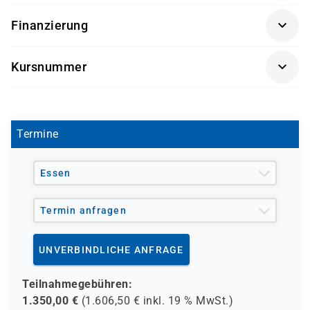
100%
Finanzierung
Förderung durch
Kursnummer
- den Europäischen Sozialfond ESF
MOC 55028
- den Berufsförderungsdienst der Bundeswehr (BFD)
- verschiedene Berufsgenossenschaften
- regionale Einrichtungen
Termine
und andere Träger möglich
Essen
Termin anfragen
UNVERBINDLICHE ANFRAGE
Teilnahmegebühren:
1.350,00
€
(
1.606,50
€ inkl.
19 %
MwSt.)