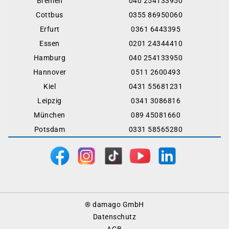
Bremen
040 254133950
Cottbus
0355 86950060
Erfurt
0361 6443395
Essen
0201 24344410
Hamburg
040 254133950
Hannover
0511 2600493
Kiel
0431 55681231
Leipzig
0341 3086816
München
089 45081660
Potsdam
0331 58565280
Footer
® damago GmbH
Menu
Datenschutz