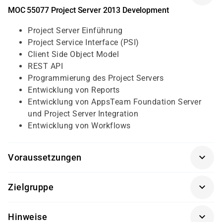
MOC 55077 Project Server 2013 Development
Project Server Einführung
Project Service Interface (PSI)
Client Side Object Model
REST API
Programmierung des Project Servers
Entwicklung von Reports
Entwicklung von AppsTeam Foundation Server
und Project Server Integration
Entwicklung von Workflows
Voraussetzungen
Für diesen Kurs sollten die Kursteilnehmer/-innen
Zielgruppe
folgende Vorkenntnisse mitbringen:
Dieser Kurs richtet sich an Mitarbeiter/-innen, die
Verständnis der Project Server-Grundbegriffe ,
Hinweise
Anwendungen für Project Server 2013 entwickeln
SharePoint Navigation und der gängigen