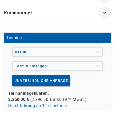
möchten.
Webtechnologien
Getränke und Snacks sind im Seminarpreis enthalten.
Kursnummer
MOC 55077
Termine
Berlin
Termin anfragen
UNVERBINDLICHE ANFRAGE
Teilnahmegebühren:
2.350,00
€
(
2.796,50
€ inkl.
19 %
MwSt.)
Durchführung ab 1 Teilnehmer