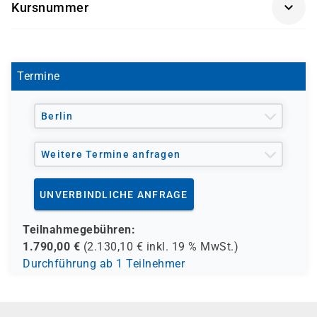
Workshop in Anlehnung an den ehemaligen
Kursnummer
Microsoft-Kurs
MOC 55283
Getränke und Snacks sind im Seminarpreis
enthalten.
Termine
Berlin
Weitere Termine anfragen
UNVERBINDLICHE ANFRAGE
Teilnahmegebühren:
1.790,00
€
(
2.130,10
€ inkl.
19 %
MwSt.)
Durchführung ab 1 Teilnehmer