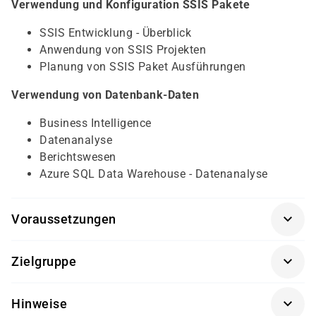
Verwendung und Konfiguration SSIS Pakete
SSIS Entwicklung - Überblick
Anwendung von SSIS Projekten
Planung von SSIS Paket Ausführungen
Verwendung von Datenbank-Daten
Business Intelligence
Datenanalyse
Berichtswesen
Azure SQL Data Warehouse - Datenanalyse
Voraussetzungen
Für diesen Kurs sollten die Kursteilnehmer folgende
Zielgruppe
Vorkenntnisse mitbringen:
Dieser Kurs richtet sich an Datenbankentwickler und BI
grundlegende Kenntnisse über das Microsoft
Hinweise
Entwickler, die mehr über die Implementierung einer
Windows Betriebssystem und