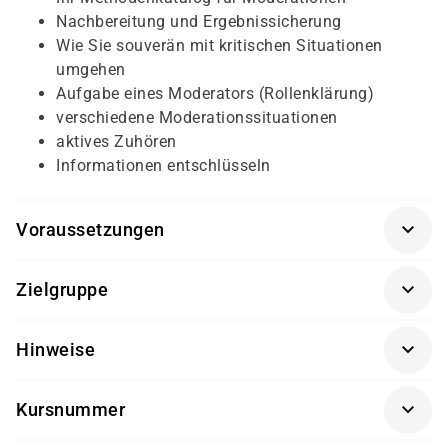
Nachbereitung und Ergebnissicherung
Wie Sie souverän mit kritischen Situationen
umgehen
Aufgabe eines Moderators (Rollenklärung)
verschiedene Moderationssituationen
aktives Zuhören
Informationen entschlüsseln
Voraussetzungen
Für diesen Kurs sollten die Kursteilnehmer/-innen
Zielgruppe
folgende Vorkenntnisse mitbringen:
Dieser Kurs richtet sich an Fach- und Führungskräfte.
Besuch des Trainings: "Vortrags- und
Hinweise
Redetechnik"
Getränke und Snacks sind im Seminarpreis enthalten.
Kursnummer
SK 3533